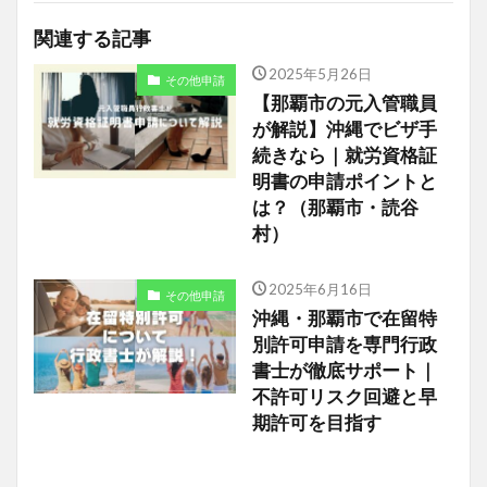
関連する記事
2025年5月26日
その他申請
【那覇市の元入管職員
が解説】沖縄でビザ手
続きなら｜就労資格証
明書の申請ポイントと
は？（那覇市・読谷
村）
2025年6月16日
その他申請
沖縄・那覇市で在留特
別許可申請を専門行政
書士が徹底サポート｜
不許可リスク回避と早
期許可を目指す