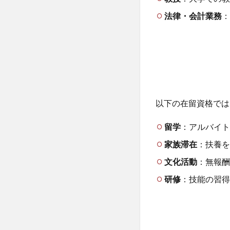
法律・会計業務
：
2. 就労
以下の在留資格では
留学
：アルバイト
家族滞在
：扶養を
文化活動
：無報酬
研修
：技能の習得
3.まとめ