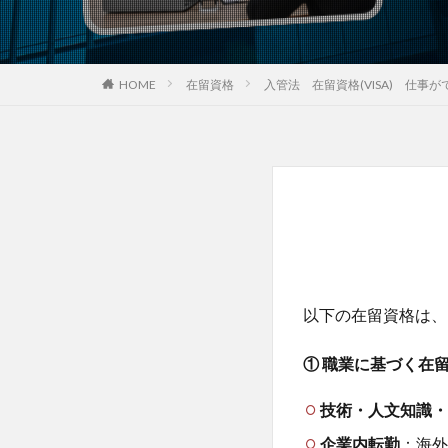
HOME
在留資格
入管法 在留資格(VISA) 仕
1. 就労
以下の在留資格は、
① 職業に基づく在
技術・人文知識・
企業内転勤
：海外