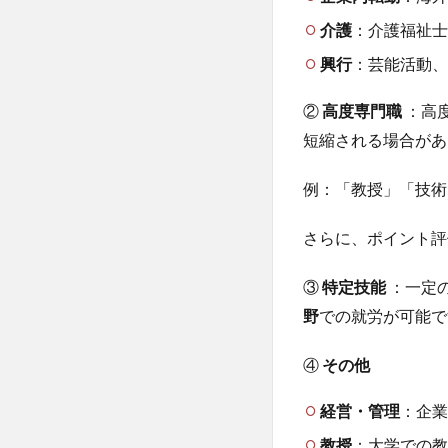
介護
：介護福祉士
興行
：芸能活動、
②
高度専門職
：高
短縮される場合があ
例：「教授」「技術
さらに、ポイント評
③
特定技能
：一定
野
での就労が可能で
④
その他
経営・管理
：企業
教授
：大学での教